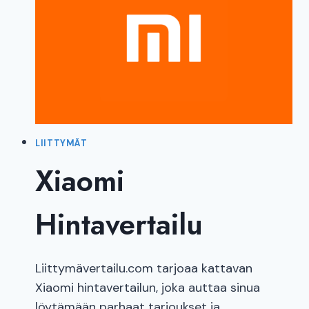
NÄMÄ
ASIAT
VERTAILUSSA
LIITTYMÄT
Xiaomi
Hintavertailu
Liittymävertailu.com tarjoaa kattavan
Xiaomi hintavertailun, joka auttaa sinua
löytämään parhaat tarjoukset ja