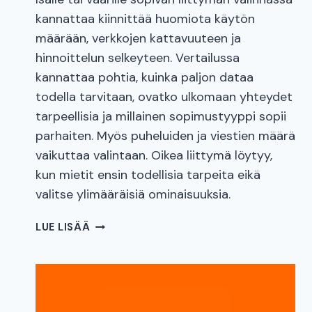
kannattaa kiinnittää huomiota käytön
määrään, verkkojen kattavuuteen ja
hinnoittelun selkeyteen. Vertailussa
kannattaa pohtia, kuinka paljon dataa
todella tarvitaan, ovatko ulkomaan yhteydet
tarpeellisia ja millainen sopimustyyppi sopii
parhaiten. Myös puheluiden ja viestien määrä
vaikuttaa valintaan. Oikea liittymä löytyy,
kun mietit ensin todellisia tarpeita eikä
valitse ylimääräisiä ominaisuuksia.
PARAS
LUE LISÄÄ
LIITTYMÄ
ISÄLLE
TAI
VAARILLE:
HUOMIOI