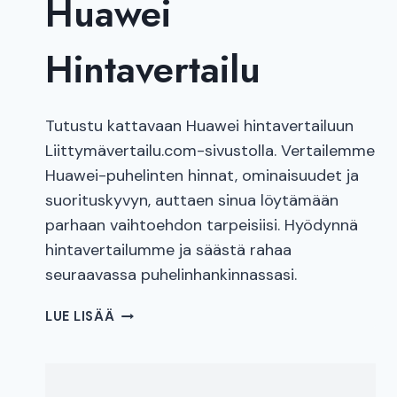
Huawei
Hintavertailu
Tutustu kattavaan Huawei hintavertailuun
Liittymävertailu.com-sivustolla. Vertailemme
Huawei-puhelinten hinnat, ominaisuudet ja
suorituskyvyn, auttaen sinua löytämään
parhaan vaihtoehdon tarpeisiisi. Hyödynnä
hintavertailumme ja säästä rahaa
seuraavassa puhelinhankinnassasi.
HUAWEI
LUE LISÄÄ
HINTAVERTAILU