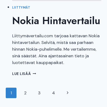
LIITTYMÄT
Nokia Hintavertailu
Liittymävertailu.com tarjoaa kattavan Nokia
hintavertailun. Selvitä, mistä saa parhaan
hinnan Nokia-puhelimelle. Me vertailemme,
sinä säästät. Aina ajantasainen tieto ja
luotettavat kauppapaikat.
NOKIA
LUE LISÄÄ
HINTAVERTAILU
Sivunavigointi
Seuraava
1
2
3
4
sivu