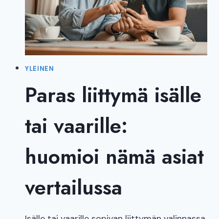
YLEINEN
Paras liittymä isälle
tai vaarille:
huomioi nämä asiat
vertailussa
Isälle tai vaarille sopivan liittymän valinnassa