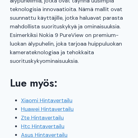
älypuhelimia, jotka ovat täynnä uusimpia
teknologisia innovaatioita. Nämä mallit ovat
suunnattu käyttäjille, jotka haluavat parasta
mahdollista suorituskykyä ja ominaisuuksia.
Esimerkiksi Nokia 9 PureView on premium-
luokan älypuhelin, joka tarjoaa huippuluokan
kamerateknologiaa ja tehokkaita
suorituskykyominaisuuksia.
Lue myös:
Xiaomi Hintavertailu
Huawei Hintavertailu
Zte Hintavertailu
Htc Hintavertailu
Asus Hintavertailu