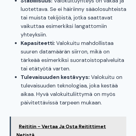
Stabiilisuus:
Valokuituyhteys on vakaa ja
luotettava. Se ei häiriinny sääolosuhteista
tai muista tekijöistä, jotka saattavat
vaikuttaa esimerkiksi langattomiin
yhteyksiin.
Kapasiteetti:
Valokuitu mahdollistaa
suuren datamäärän siirron, mikä on
tärkeää esimerkiksi suoratoistopalveluita
tai etätyötä varten.
Tulevaisuuden kestävyys:
Valokuitu on
tulevaisuuden teknologiaa, joka kestää
aikaa. Hyvä valokuituliittymä on myös
päivitettävissä tarpeen mukaan.
Reititin - Vertaa Ja Osta Reitittimet
Netistä