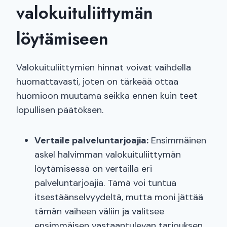
valokuituliittymän
löytämiseen
Valokuituliittymien hinnat voivat vaihdella
huomattavasti, joten on tärkeää ottaa
huomioon muutama seikka ennen kuin teet
lopullisen päätöksen.
Vertaile palveluntarjoajia:
Ensimmäinen
askel halvimman valokuituliittymän
löytämisessä on vertailla eri
palveluntarjoajia. Tämä voi tuntua
itsestäänselvyydeltä, mutta moni jättää
tämän vaiheen väliin ja valitsee
ensimmäisen vastaantulevan tarjouksen.