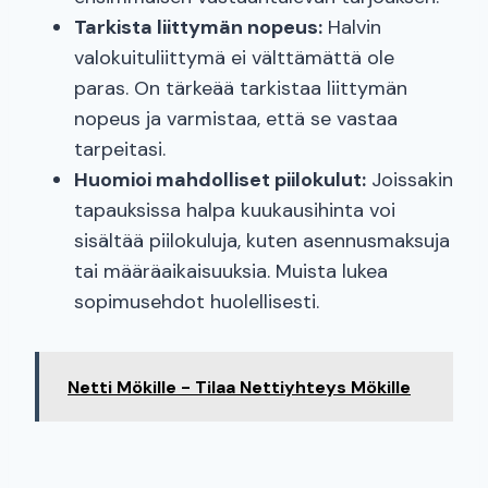
Tarkista liittymän nopeus:
Halvin
valokuituliittymä ei välttämättä ole
paras. On tärkeää tarkistaa liittymän
nopeus ja varmistaa, että se vastaa
tarpeitasi.
Huomioi mahdolliset piilokulut:
Joissakin
tapauksissa halpa kuukausihinta voi
sisältää piilokuluja, kuten asennusmaksuja
tai määräaikaisuuksia. Muista lukea
sopimusehdot huolellisesti.
Netti Mökille - Tilaa Nettiyhteys Mökille