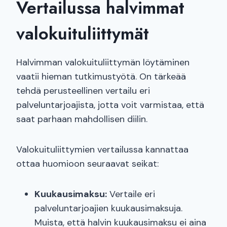
Vertailussa halvimmat
valokuituliittymät
Halvimman valokuituliittymän löytäminen
vaatii hieman tutkimustyötä. On tärkeää
tehdä perusteellinen vertailu eri
palveluntarjoajista, jotta voit varmistaa, että
saat parhaan mahdollisen diilin.
Valokuituliittymien vertailussa kannattaa
ottaa huomioon seuraavat seikat:
Kuukausimaksu:
Vertaile eri
palveluntarjoajien kuukausimaksuja.
Muista, että halvin kuukausimaksu ei aina