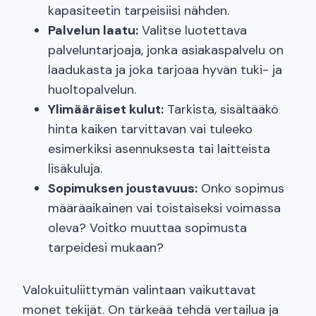
kapasiteetin tarpeisiisi nähden.
Palvelun laatu:
Valitse luotettava
palveluntarjoaja, jonka asiakaspalvelu on
laadukasta ja joka tarjoaa hyvän tuki- ja
huoltopalvelun.
Ylimääräiset kulut:
Tarkista, sisältääkö
hinta kaiken tarvittavan vai tuleeko
esimerkiksi asennuksesta tai laitteista
lisäkuluja.
Sopimuksen joustavuus:
Onko sopimus
määräaikainen vai toistaiseksi voimassa
oleva? Voitko muuttaa sopimusta
tarpeidesi mukaan?
Valokuituliittymän valintaan vaikuttavat
monet tekijät. On tärkeää tehdä vertailua ja