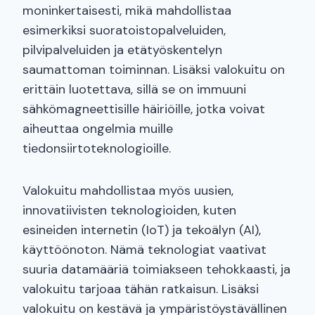
moninkertaisesti, mikä mahdollistaa
esimerkiksi suoratoistopalveluiden,
pilvipalveluiden ja etätyöskentelyn
saumattoman toiminnan. Lisäksi valokuitu on
erittäin luotettava, sillä se on immuuni
sähkömagneettisille häiriöille, jotka voivat
aiheuttaa ongelmia muille
tiedonsiirtoteknologioille.
Valokuitu mahdollistaa myös uusien,
innovatiivisten teknologioiden, kuten
esineiden internetin (IoT) ja tekoälyn (AI),
käyttöönoton. Nämä teknologiat vaativat
suuria datamääriä toimiakseen tehokkaasti, ja
valokuitu tarjoaa tähän ratkaisun. Lisäksi
valokuitu on kestävä ja ympäristöystävällinen