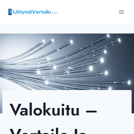
Siirry
sisältöön
Valokuitu –