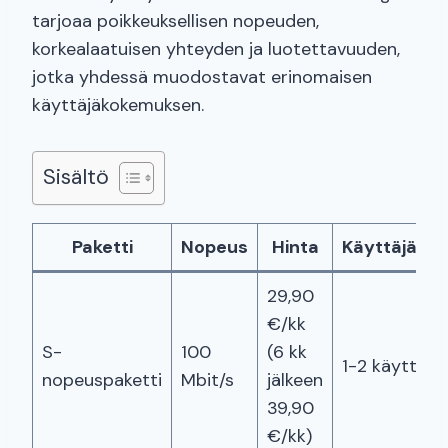
tarjoaa poikkeuksellisen nopeuden,
korkealaatuisen yhteyden ja luotettavuuden,
jotka yhdessä muodostavat erinomaisen
käyttäjäkokemuksen.
Sisältö
Paketti
Nopeus
Hinta
Käyttäjämä
29,90
€/kk
S-
100
(6 kk
1-2 käyttäjäl
nopeuspaketti
Mbit/s
jälkeen
39,90
€/kk)