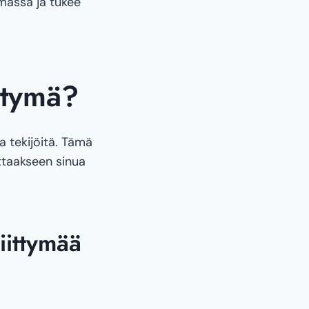
massa ja tukee
ittymä?
a tekijöitä. Tämä
ttaakseen sinua
iittymää