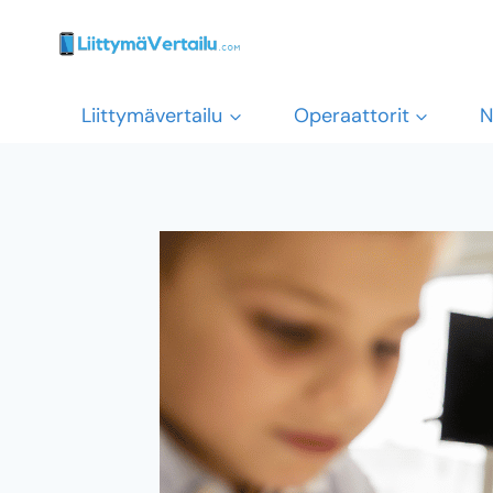
Siirry
sisältöön
Liittymävertailu
Operaattorit
N