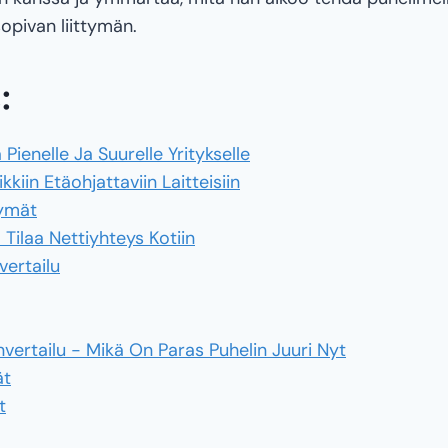
sopivan liittymän.
:
ä Pienelle Ja Suurelle Yritykselle
kkiin Etäohjattaviin Laitteisiin
tymät
- Tilaa Nettiyhteys Kotiin
vertailu
vertailu - Mikä On Paras Puhelin Juuri Nyt
ät
t