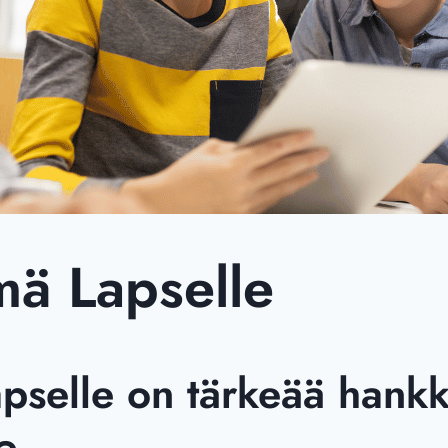
ymä Lapselle
apselle on tärkeää hank