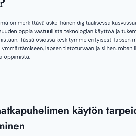
ä?
ymä on merkittävä askel hänen digitaalisessa kasvussaa
isuuden oppia vastuullista teknologian käyttöä ja tuk
imistaan. Tässä osiossa keskitymme erityisesti lapsen
 ymmärtämiseen, lapsen tietoturvaan ja siihen, miten l
ta oppimista.
atkapuhelimen käytön tarpei
minen