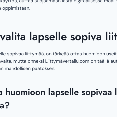
äyttöä, auttaa suojaamaan lasta digitaalisessa maail
a oppimistaan.
valita lapselle sopiva li
elle sopivaa liittymää, on tärkeää ottaa huomioon useit
valta, mutta onneksi Liittymävertailu.com on täällä au
n mahdollisen päätöksen.
a huomioon lapselle sopivaa l
sa?