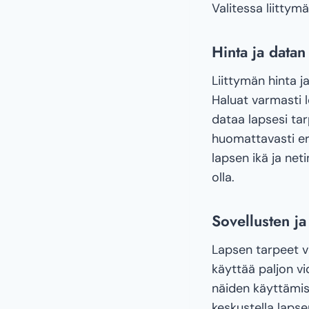
Valitessa liittym
Hinta ja datan
Liittymän hinta j
Haluat varmasti l
dataa lapsesi tar
huomattavasti eri 
lapsen ikä ja neti
olla.
Sovellusten j
Lapsen tarpeet va
käyttää paljon vid
näiden käyttämis
keskustella lapse