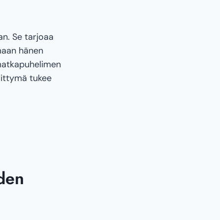
n. Se tarjoaa
emaan hänen
 matkapuhelimen
iittymä tukee
den