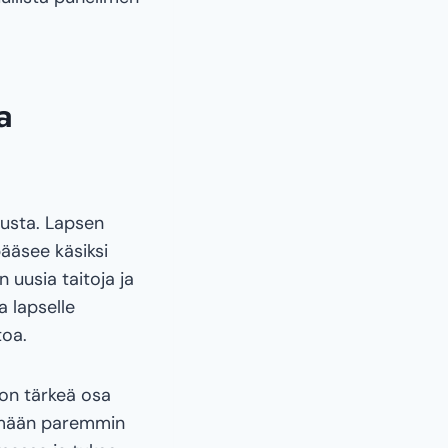
a
tusta. Lapsen
pääsee käsiksi
n uusia taitoja ja
 lapselle
toa.
on tärkeä osa
tämään paremmin