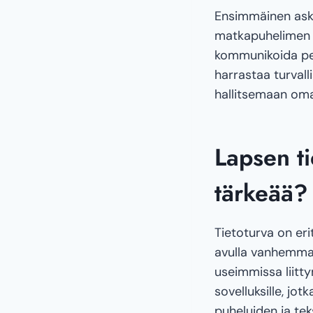
Ensimmäinen ask
matkapuhelimen k
kommunikoida perh
harrastaa turvall
hallitsemaan oma
Lapsen ti
tärkeää?
Tietoturva on eri
avulla vanhemmat 
useimmissa liitty
sovelluksille, jotk
puheluiden ja tek