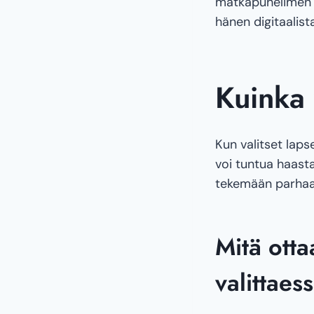
matkapuhelimen k
hänen digitaalist
Kuinka 
Kun valitset laps
voi tuntua haasta
tekemään parhaa
Mitä otta
valittaes