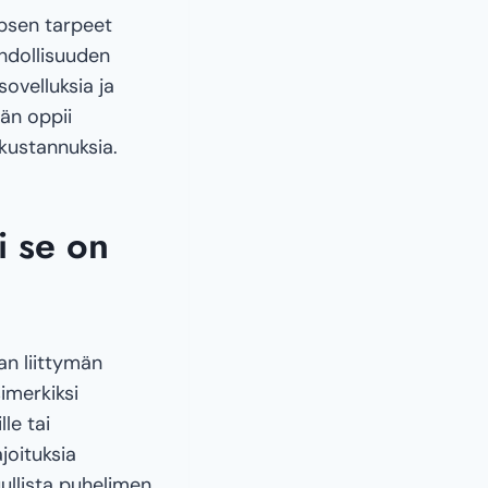
psen tarpeet
hdollisuuden
ovelluksia ja
hän oppii
kustannuksia.
i se on
an liittymän
imerkiksi
le tai
ajoituksia
ullista puhelimen