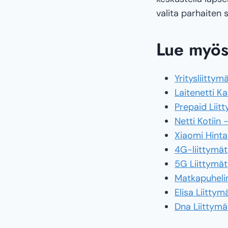
valita parhaiten 
Lue myös
Yritysliittym
Laitenetti Kai
Prepaid Liit
Netti Kotiin 
Xiaomi Hinta
4G-liittymät
5G Liittymät
Matkapuhelin
Elisa Liittym
Dna Liittymä