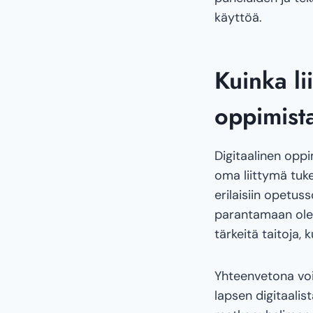
käyttöä.
Kuinka li
oppimist
Digitaalinen opp
oma liittymä tuke
erilaisiin opetus
parantamaan olem
tärkeitä taitoja, 
Yhteenvetona voi
lapsen digitaali