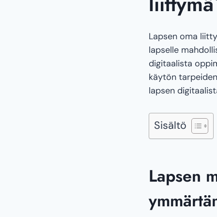
liittym
Lapsen oma liitt
lapselle mahdoll
digitaalista opp
käytön tarpeiden
lapsen digitaalis
Sisältö
Lapsen m
ymmärtä