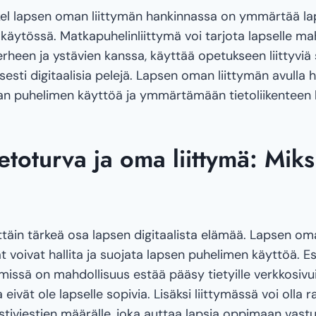
el lapsen oman liittymän hankinnassa on ymmärtää la
äytössä. Matkapuhelinliittymä voi tarjota lapselle ma
een ja ystävien kanssa, käyttää opetukseen liittyviä s
isesti digitaalisia pelejä. Lapsen oman liittymän avulla 
n puhelimen käyttöä ja ymmärtämään tietoliikenteen 
etoturva ja oma liittymä: Miks
ttäin tärkeä osa lapsen digitaalista elämää. Lapsen om
voivat hallita ja suojata lapsen puhelimen käyttöä. Es
missä on mahdollisuus estää pääsy tietyille verkkosivuil
a eivät ole lapselle sopivia. Lisäksi liittymässä voi olla r
stiviestien määrälle, joka auttaa lapsia oppimaan vastu