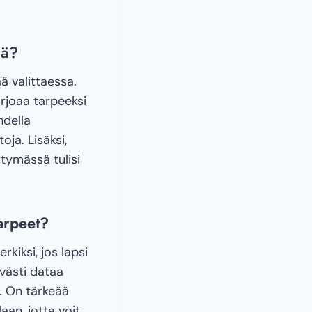
mä?
ä valittaessa.
rjoaa tarpeeksi
hdella
oja. Lisäksi,
ttymässä tulisi
arpeet?
kiksi, jos lapsi
ävästi dataa
. On tärkeää
an, jotta voit