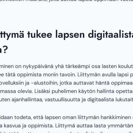
ittymä tukee lapsen digitaalist
a?
iminen on nykypäivänä yhä tärkeämpi osa lasten koulu
e tätä oppimista monin tavoin. Liittymän avulla lapsi 
sovelluksiin ja -alustoihin, jotka auttavat häntä oppimaa
assa olevia. Lisäksi puhelimen käytön hallinta opettaa
kuten ajanhallintaa, vastuullisuutta ja digitaalista lukutai
daan todeta, että lapsen oman liittymän hankkiminen 
sta kasvua ja oppimista. Liittymä auttaa lasta ymmär