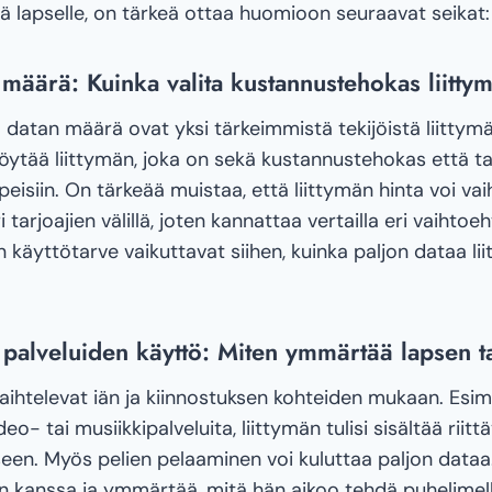
ää lapselle, on tärkeä ottaa huomioon seuraavat seikat:
 määrä: Kuinka valita kustannustehokas liitty
a datan määrä ovat yksi tärkeimmistä tekijöistä liittymä
öytää liittymän, joka on sekä kustannustehokas että ta
peisiin. On tärkeää muistaa, että liittymän hinta voi vai
tarjoajien välillä, joten kannattaa vertailla eri vaihtoeht
n käyttötarve vaikuttavat siihen, kuinka paljon dataa lii
a palveluiden käyttö: Miten ymmärtää lapsen t
ihtelevat iän ja kiinnostuksen kohteiden mukaan. Esimer
eo- tai musiikkipalveluita, liittymän tulisi sisältää riitt
een. Myös pelien pelaaminen voi kuluttaa paljon dataa
n kanssa ja ymmärtää, mitä hän aikoo tehdä puhelimella