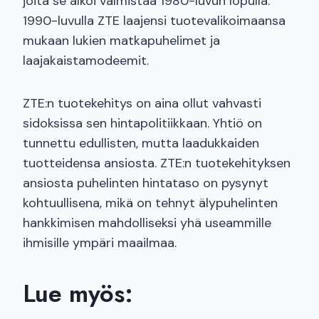
joita se alkoi valmistaa 1980-luvun lopulla.
1990-luvulla ZTE laajensi tuotevalikoimaansa
mukaan lukien matkapuhelimet ja
laajakaistamodeemit.
ZTE:n tuotekehitys on aina ollut vahvasti
sidoksissa sen hintapolitiikkaan. Yhtiö on
tunnettu edullisten, mutta laadukkaiden
tuotteidensa ansiosta. ZTE:n tuotekehityksen
ansiosta puhelinten hintataso on pysynyt
kohtuullisena, mikä on tehnyt älypuhelinten
hankkimisen mahdolliseksi yhä useammille
ihmisille ympäri maailmaa.
Lue myös: