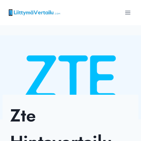
Siirry
sisältöön
Zte