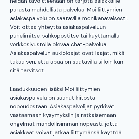
heidän tavoitteenaan on tarjota asiakkaille
parasta mahdollista palvelua. Moi liittymien
asiakaspalvelu on saatavilla monikanavaisesti.
Voit ottaa yhteyttä asiakaspalveluun
puhelimitse, sähköpostitse tai käyttämällä
verkkosivustolla olevaa chat-palvelua.
Asiakaspalvelun aukioloajat ovat laajat, mikä
takaa sen, että apua on saatavilla silloin kun
sitä tarvitset.
Laadukkuuden lisäksi Moi liittymien
asiakaspalvelu on saanut kiitosta
nopeudestaan. Asiakaspalvelijat pyrkivät
vastaamaan kysymyksiin ja ratkaisemaan
ongelmat mahdollisimman nopeasti, jotta
asiakkaat voivat jatkaa liittymänsä käyttöä