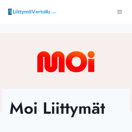
Siirry
sisältöön
Moi Liittymät