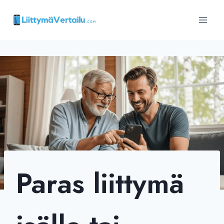
Siirry
sisältöön
Paras liittymä