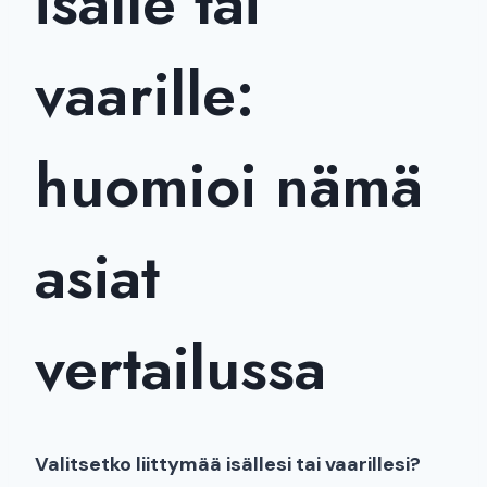
isälle tai
vaarille:
huomioi nämä
asiat
vertailussa
Valitsetko liittymää isällesi tai vaarillesi?