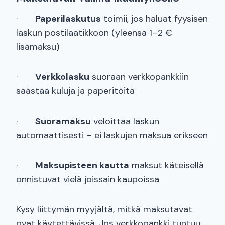
·
Paperilaskutus
toimii, jos haluat fyysisen
laskun postilaatikkoon (yleensä 1–2 €
lisämaksu)
·
Verkkolasku
suoraan verkkopankkiin
säästää kuluja ja paperitöitä
·
Suoramaksu
veloittaa laskun
automaattisesti – ei laskujen maksua erikseen
·
Maksupisteen kautta
maksut käteisellä
onnistuvat vielä joissain kaupoissa
Kysy liittymän myyjältä, mitkä maksutavat
ovat käytettävissä. Jos verkkopankki tuntuu