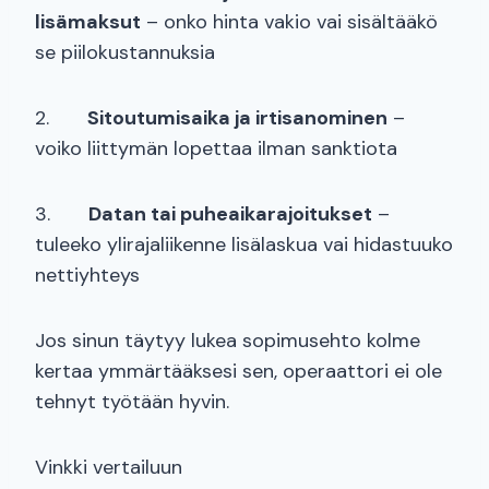
lisämaksut
– onko hinta vakio vai sisältääkö
se piilokustannuksia
2.
Sitoutumisaika ja irtisanominen
–
voiko liittymän lopettaa ilman sanktiota
3.
Datan tai puheaikarajoitukset
–
tuleeko ylirajaliikenne lisälaskua vai hidastuuko
nettiyhteys
Jos sinun täytyy lukea sopimusehto kolme
kertaa ymmärtääksesi sen, operaattori ei ole
tehnyt työtään hyvin.
Vinkki vertailuun