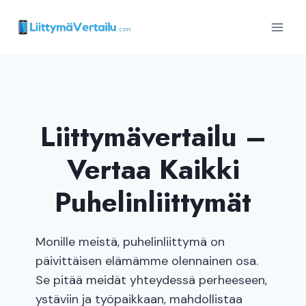
Siirry
sisältöön
Liittymävertailu –
Vertaa Kaikki
Puhelinliittymät
Monille meistä, puhelinliittymä on
päivittäisen elämämme olennainen osa.
Se pitää meidät yhteydessä perheeseen,
ystäviin ja työpaikkaan, mahdollistaa