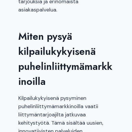
tarjouksia ja erinomaista
asiakaspalvelua.
Miten pysyä
kilpailukykyisenä
puhelinliittymämarkk
inoilla
Kilpailukykyisenä pysyminen
puhelinliittymämarkkinoilla vaatii
liittymäntarjoajilta jatkuvaa
kehitystyötä. Tämä sisältää uusien,
innovatiivisten palveluiden