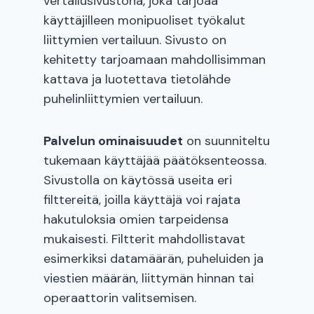
vertailusivustona, joka tarjoaa
käyttäjilleen monipuoliset työkalut
liittymien vertailuun. Sivusto on
kehitetty tarjoamaan mahdollisimman
kattava ja luotettava tietolähde
puhelinliittymien vertailuun.
Palvelun ominaisuudet
on suunniteltu
tukemaan käyttäjää päätöksenteossa.
Sivustolla on käytössä useita eri
filttereitä, joilla käyttäjä voi rajata
hakutuloksia omien tarpeidensa
mukaisesti. Filtterit mahdollistavat
esimerkiksi datamäärän, puheluiden ja
viestien määrän, liittymän hinnan tai
operaattorin valitsemisen.