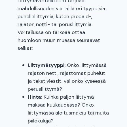
Liittymävertailu.com tarjoaa
mahdollisuuden vertailla eri tyyppisiä
puhelinliittymiä, kuten prepaid-,
rajaton netti- tai perusliittymiä.
Vertailussa on tärkeää ottaa
huomioon muun muassa seuraavat
seikat:
Liittymätyyppi:
Onko liittymässä
rajaton netti, rajattomat puhelut
ja tekstiviestit, vai onko kyseessä
perusliittymä?
Hinta:
Kuinka paljon liittymä
maksaa kuukaudessa? Onko
liittymässä aloitusmaksu tai muita
piilokuluja?