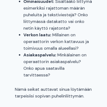
Ominaisuudet:
Sisältääkö liittymä
esimerkiksi rajattoman määrän
puheluita ja tekstiviestejä? Onko
liittymässä datakatto vai onko
netin käyttö rajatonta?
Verkon laatu:
Millainen on
operaattorin verkon kattavuus ja
toimivuus omalla alueellasi?
Asiakaspalvelu:
Minkälainen on
operaattorin asiakaspalvelu?
Onko apua saatavilla
tarvittaessa?
Nämä seikat auttavat sinua löytämään
tarpeisiisi sopivan puhelinliittymän.